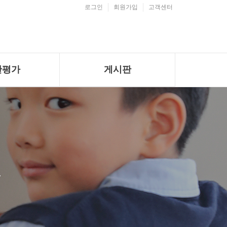
로그인
회원가입
고객센터
단평가
게시판
가 안내
공지사항
단평가
이벤트
의고사
문의게시판
.