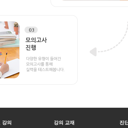
 강의
강의 교재
진